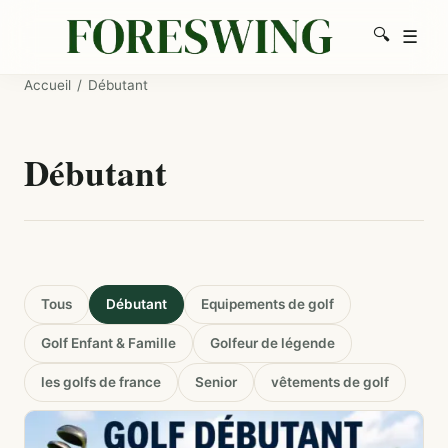
🔍
☰
Men
Recherc
Accueil
/
Débutant
Débutant
Tous
Débutant
Equipements de golf
Golf Enfant & Famille
Golfeur de légende
les golfs de france
Senior
vêtements de golf