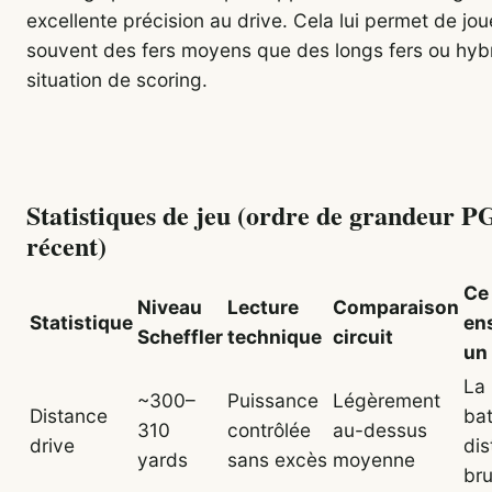
excellente précision au drive. Cela lui permet de jou
souvent des fers moyens que des longs fers ou hyb
situation de scoring.
Statistiques de jeu (ordre de grandeur 
récent)
Ce
Niveau
Lecture
Comparaison
Statistique
en
Scheffler
technique
circuit
un
La 
~300–
Puissance
Légèrement
Distance
bat
310
contrôlée
au-dessus
drive
di
yards
sans excès
moyenne
bru