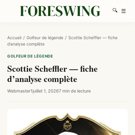
🔍
☰
Men
Recherc
Accueil
/
Golfeur de légende
/
Scottie Scheffler — fiche
d’analyse complète
GOLFEUR DE LÉGENDE
Scottie Scheffler — fiche
d’analyse complète
Webmaster1
juillet 1, 2026
7 min de lecture