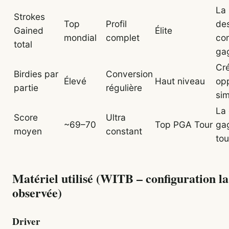
La
Strokes
Top
Profil
de
Gained
Élite
mondial
complet
co
total
ga
Cr
Birdies par
Conversion
Élevé
Haut niveau
opp
partie
régulière
si
La
Score
Ultra
~69–70
Top PGA Tour
ga
moyen
constant
tou
Matériel utilisé (WITB – configuration la
observée)
Driver