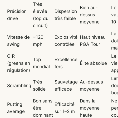
Très
Bien au-
Le 
Précision
élevée
Dispersion
dessus
vau
drive
(top du
très faible
moyenne
10
circuit)
La 
Vitesse de
~120
Explosivité
Haut niveau
doi
swing
mph
contrôlée
PGA Tour
maî
GIR
Le 
Top
Excellence
(greens en
Élite absolue
vie
mondial
fers
régulation)
ap
Lim
Très
Sauvetage
Au-dessus
Scrambling
do
solide
efficace
moyenne
bo
Bon sans
Dans la
Ne
Putting
Efficacité
être
moyenne
pe
average
sur 1–2 m
dominant
haute
co