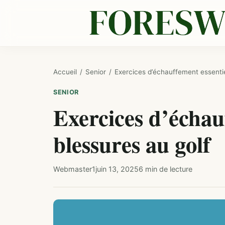
Accueil
/
Senior
/
Exercices d’échauffement essentie
SENIOR
Exercices d’échauf
blessures au golf
Webmaster1
juin 13, 2025
6 min de lecture