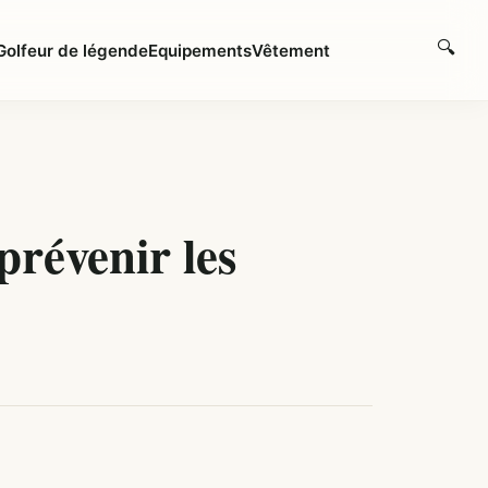
🔍
Golfeur de légende
Equipements
Vêtement
Rech
prévenir les