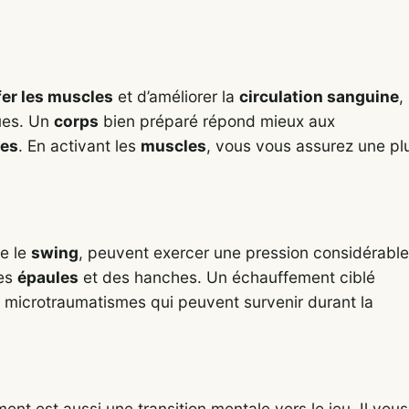
er les muscles
et d’améliorer la
circulation sanguine
,
ues. Un
corps
bien préparé répond mieux aux
res
. En activant les
muscles
, vous vous assurez une pl
ue le
swing
, peuvent exercer une pression considérable
des
épaules
et des hanches. Un échauffement ciblé
es microtraumatismes qui peuvent survenir durant la
ent est aussi une transition mentale vers le jeu. Il vous