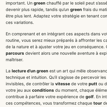
important. Un
green
chauffé par le soleil peut s’ass
devenir plus rapide, tandis qu’un
green
frais du mat
être plus lent. Adaptez votre stratégie en tenant c
ces variations.
En comprenant et en intégrant ces aspects dans vo
routine, vous serez mieux préparés à affronter les c
de la nature et à ajuster votre jeu en conséquence
parcours
devient alors une nouvelle aventure à expl
maîtriser.
La
lecture d’un green
est un art qui mêle observan
technique et intuition. Qu’il s’agisse de percevoir le
invisibles, de contrôler la
vitesse
de votre
putt
ou d’
votre jeu aux
conditions
du moment, chaque éléme
contribue à parfaire votre expérience de
golf
. En in
ces compétences, vous transformez chaque
tour
d