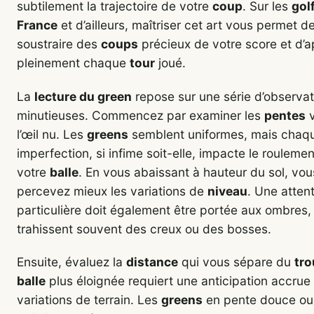
subtilement la trajectoire de votre
coup
. Sur les
gol
France
et d’ailleurs, maîtriser cet art vous permet d
soustraire des
coups
précieux de votre score et d’a
pleinement chaque
tour
joué.
La
lecture du green
repose sur une série d’observat
minutieuses. Commencez par examiner les
pentes
v
l’œil nu. Les
greens
semblent uniformes, mais chaq
imperfection, si infime soit-elle, impacte le rouleme
votre
balle
. En vous abaissant à hauteur du sol, vou
percevez mieux les variations de
niveau
. Une atten
particulière doit également être portée aux ombres,
trahissent souvent des creux ou des bosses.
Ensuite, évaluez la
distance
qui vous sépare du
tro
balle
plus éloignée requiert une anticipation accrue
variations de terrain. Les
greens
en pente douce ou