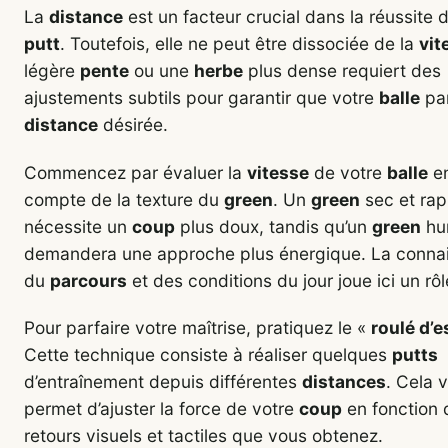
La
distance
est un facteur crucial dans la réussite 
putt
. Toutefois, elle ne peut être dissociée de la
vit
légère
pente
ou une
herbe
plus dense requiert des
ajustements subtils pour garantir que votre
balle
par
distance
désirée.
Commencez par évaluer la
vitesse
de votre
balle
en
compte de la texture du
green
. Un
green
sec et rap
nécessite un
coup
plus doux, tandis qu’un
green
hu
demandera une approche plus énergique. La conna
du
parcours
et des conditions du jour joue ici un rôl
Pour parfaire votre maîtrise, pratiquez le «
roulé d’e
Cette technique consiste à réaliser quelques
putts
d’entraînement depuis différentes
distances
. Cela 
permet d’ajuster la force de votre
coup
en fonction 
retours visuels et tactiles que vous obtenez.