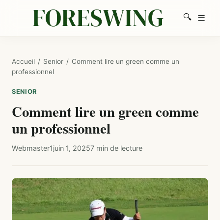
🔍
☰
Men
Recherc
Accueil
/
Senior
/
Comment lire un green comme un
professionnel
SENIOR
Comment lire un green comme
un professionnel
Webmaster1
juin 1, 2025
7 min de lecture