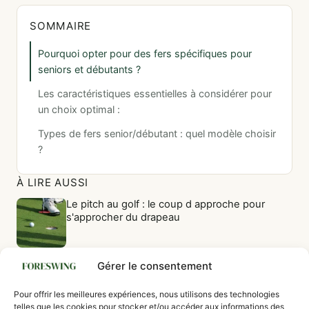
SOMMAIRE
Pourquoi opter pour des fers spécifiques pour
seniors et débutants ?
Les caractéristiques essentielles à considérer pour
un choix optimal :
Types de fers senior/débutant : quel modèle choisir
?
À LIRE AUSSI
Le pitch au golf : le coup d approche pour
s'approcher du drapeau
Les plus beaux Hole-in-One de l'Histoire du
Gérer le consentement
Golf : Records, anecdotes et légendes
Pour offrir les meilleures expériences, nous utilisons des technologies
Nutrition du golfeur : les aliments à privilégier
telles que les cookies pour stocker et/ou accéder aux informations des