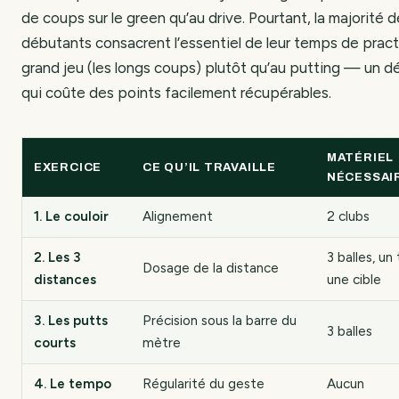
de coups sur le green qu’au drive. Pourtant, la majorité 
débutants consacrent l’essentiel de leur temps de pract
grand jeu (les longs coups) plutôt qu’au putting — un d
qui coûte des points facilement récupérables.
MATÉRIEL
EXERCICE
CE QU’IL TRAVAILLE
NÉCESSAI
1. Le couloir
Alignement
2 clubs
2. Les 3
3 balles, un
Dosage de la distance
distances
une cible
3. Les putts
Précision sous la barre du
3 balles
courts
mètre
4. Le tempo
Régularité du geste
Aucun