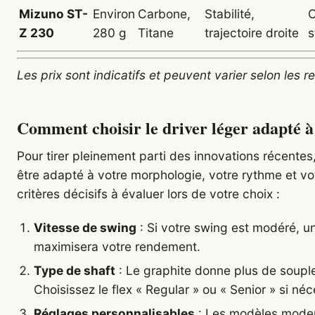
Mizuno ST-
Environ
Carbone,
Stabilité,
C
Z 230
280 g
Titane
trajectoire droite
s
Les prix sont indicatifs et peuvent varier selon les 
Comment choisir le driver léger adapté à
Pour tirer pleinement parti des innovations récentes,
être adapté à votre morphologie, votre rythme et votr
critères décisifs à évaluer lors de votre choix :
Vitesse de swing
: Si votre swing est modéré, un
maximisera votre rendement.
Type de shaft
: Le graphite donne plus de souple
Choisissez le flex « Regular » ou « Senior » si néc
Réglages personnalisables
: Les modèles mode