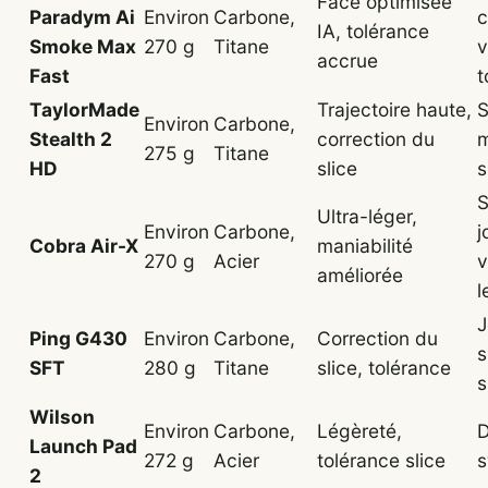
Face optimisée
Paradym Ai
Environ
Carbone,
c
IA, tolérance
Smoke Max
270 g
Titane
v
accrue
Fast
t
TaylorMade
Trajectoire haute,
S
Environ
Carbone,
Stealth 2
correction du
m
275 g
Titane
HD
slice
s
S
Ultra-léger,
Environ
Carbone,
j
Cobra Air-X
maniabilité
270 g
Acier
v
améliorée
l
J
Ping G430
Environ
Carbone,
Correction du
s
SFT
280 g
Titane
slice, tolérance
s
Wilson
Environ
Carbone,
Légèreté,
D
Launch Pad
272 g
Acier
tolérance slice
s
2