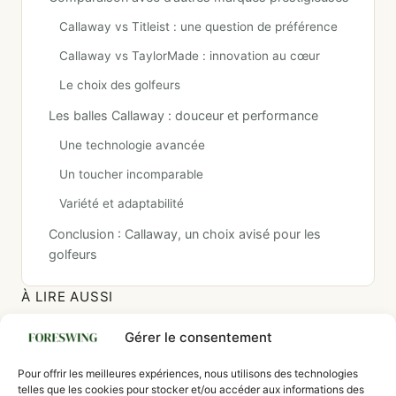
Callaway vs Titleist : une question de préférence
Callaway vs TaylorMade : innovation au cœur
Le choix des golfeurs
Les balles Callaway : douceur et performance
Une technologie avancée
Un toucher incomparable
Variété et adaptabilité
Conclusion : Callaway, un choix avisé pour les
golfeurs
À LIRE AUSSI
Shafts de golf graphite ou acier : lequel choisir
Gérer le consentement
selon votre niveau ? Guide complet
Pour offrir les meilleures expériences, nous utilisons des technologies
Callaway Big Bertha : Le club qui a changé le
telles que les cookies pour stocker et/ou accéder aux informations des