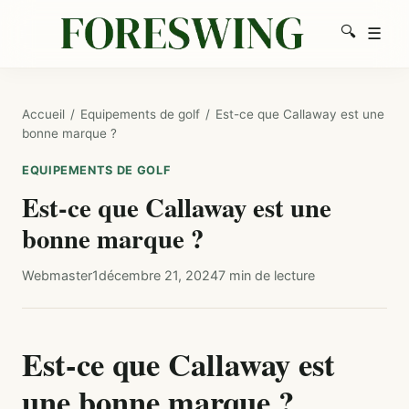
🔍
☰
Men
Recherc
Accueil
/
Equipements de golf
/
Est-ce que Callaway est une
bonne marque ?
EQUIPEMENTS DE GOLF
Est-ce que Callaway est une
bonne marque ?
Webmaster1
décembre 21, 2024
7 min de lecture
Est-ce que Callaway est
une bonne marque ?